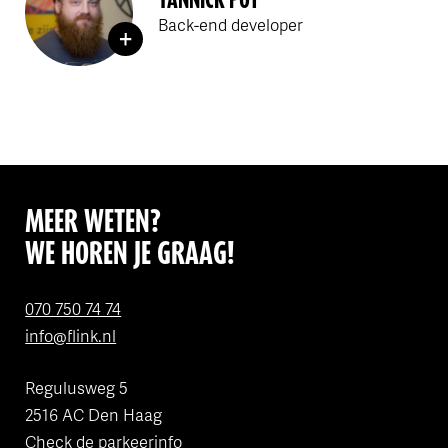
Back-end developer
MEER WETEN?
WE HOREN JE GRAAG!
070 750 74 74
info@flink.nl
Regulusweg 5
2516 AC Den Haag
Check de
parkeerinfo