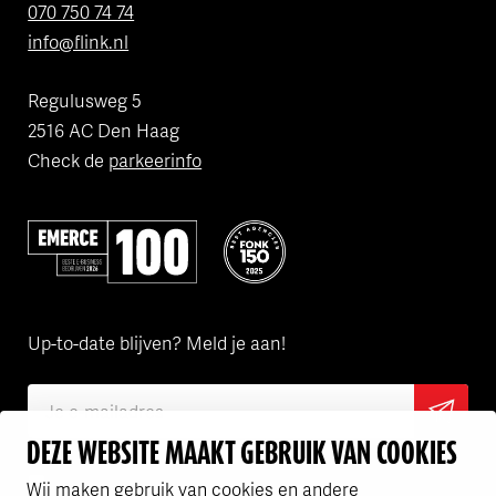
070 750 74 74
info@flink.nl
Regulusweg 5
2516 AC Den Haag
Check de
parkeerinfo
Volgens Emerce een van de beste bedrijven in e-business
Flink is een van de FONK150 Best
Up-to-date blijven? Meld je aan!
DEZE WEBSITE MAAKT GEBRUIK VAN COOKIES
Ik ga akkoord met het
privacy statement
Wij maken gebruik van cookies en andere