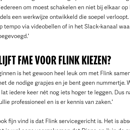
edereen om moest schakelen en niet bij elkaar op l
els een werkwijze ontwikkeld die soepel verloopt.
p tempo via videobellen of in het Slack-kanaal waar
oegevoegd.'
JFT FME VOOR FLINK KIEZEN?
ginnen is het gewoon heel leuk om met Flink same
 met de nodige grapjes en je bent geen nummertje. 
lat iedere keer nét nog iets hoger te leggen. Dus n
jullie professioneel en is er kennis van zaken.'
ok fijn vind is dat Flink servicegericht is. Het is ab