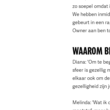
zo soepel omdat i
We hebben inmidd
gebeurt in een ra
Owner aan ben t
WAAROM BLI
Diana: 'Om te be
sfeer is gezellig
elkaar ook om de 
gezelligheid zijn 
Melinda: 'Wat ik o