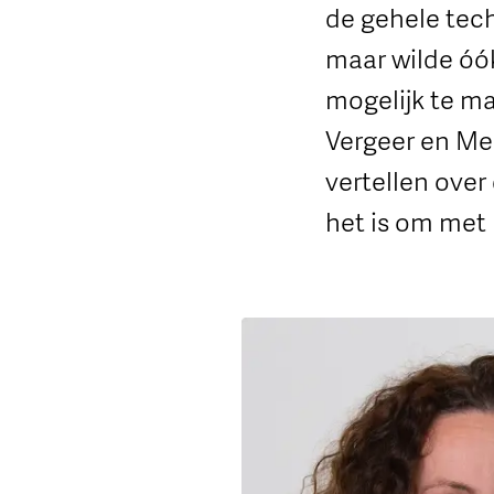
de gehele tec
maar wilde óó
mogelijk te m
Vergeer en Me
vertellen ove
het is om met 