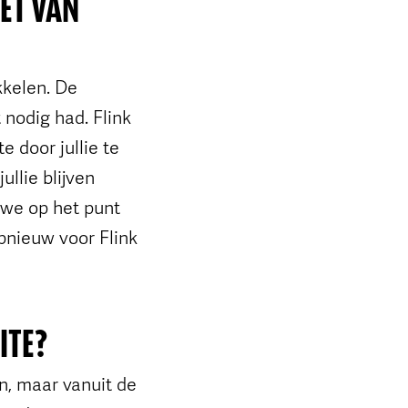
ET VAN
kkelen. De
 nodig had. Flink
 door jullie te
ullie blijven
 we op het punt
pnieuw voor Flink
ITE?
n, maar vanuit de