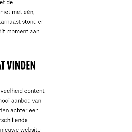
et de
niet met één,
arnaast stond er
dit moment aan
AT VINDEN
oeveelheid content
 mooi aanbod van
eden achter een
schillende
e nieuwe website