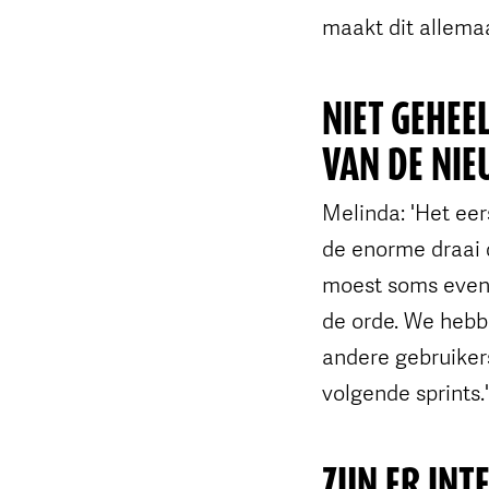
maakt dit allemaa
NIET GEHEE
VAN DE NIE
Melinda: 'Het eer
de enorme draai 
moest soms even 
de orde. We hebb
andere gebruikers
volgende sprints.'
ZIJN ER INT