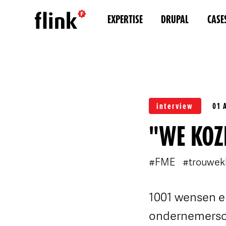
EXPERTISE
DRUPAL
CASE
interview
01 
"WE KOZ
#FME
#trouwek
1001 wensen e
ondernemersor