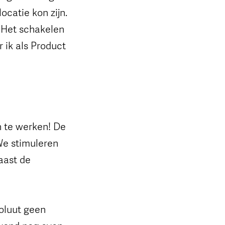
ocatie kon zijn.
 Het schakelen
 ik als Product
n te werken! De
We stimuleren
aast de
soluut geen