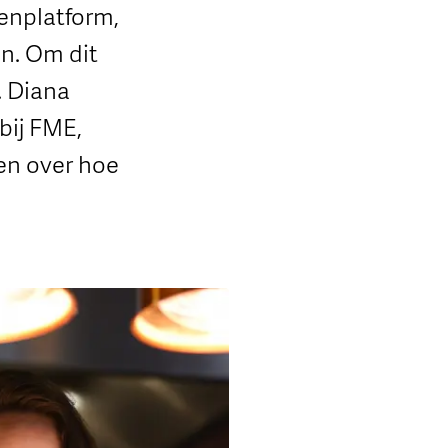
enplatform,
n. Om dit
. Diana
bij FME,
en over hoe