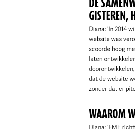
DE SAMENWE
GISTEREN, 
Diana: 'In 2014 
website was verou
scoorde hoog met
laten ontwikkelen
doorontwikkelen,
dat de website w
zonder dat er pi
WAAROM WA
Diana: 'FME richt