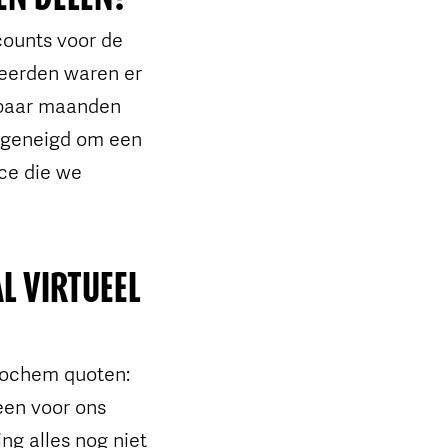
ccounts voor de
ceerden waren er
 paar maanden
r geneigd om een
ce die we
L VIRTUEEL
 Jochem quoten:
een voor ons
ng alles nog niet