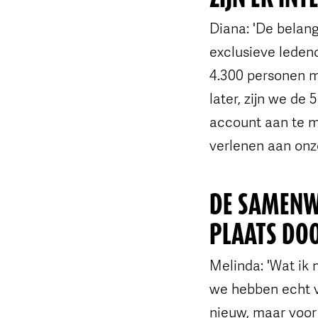
Diana: 'De belang
exclusieve leden
4.300 personen m
later, zijn we d
account aan te m
verlenen aan onze
DE SAMENW
PLAATS DO
Melinda: 'Wat ik
we hebben echt va
nieuw, maar voor 