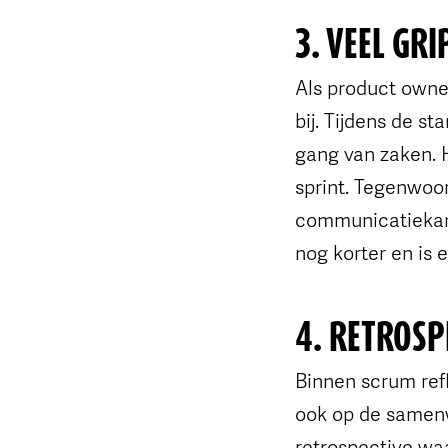
3. VEEL GRI
Als product owne
bij. Tijdens de s
gang van zaken. H
sprint. Tegenwoo
communicatiekanal
nog korter en is 
4. RETROSP
Binnen scrum refl
ook op de samenw
retrospective waa