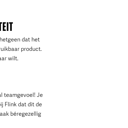
TEIT
 hetgeen dat het
ruikbaar product.
ar wilt.
al teamgevoel! Je
 Flink dat dit de
aak béregezellig