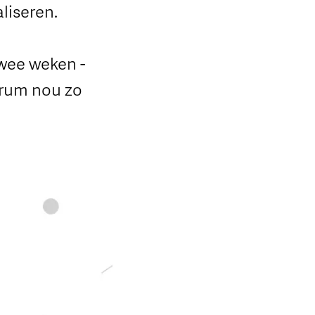
liseren.
twee weken -
crum nou zo