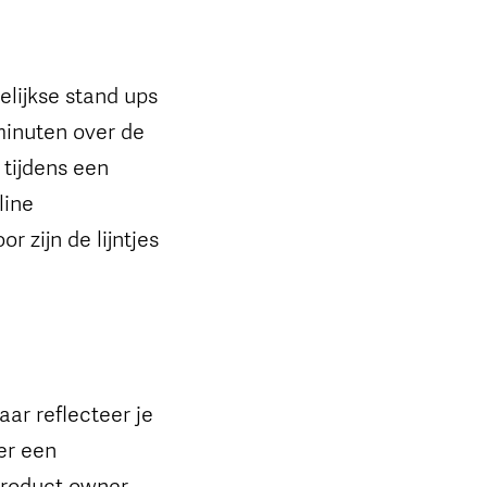
lijkse stand ups
 minuten over de
 tijdens een
line
 zijn de lijntjes
aar reflecteer je
er een
product owner.