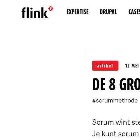
EXPERTISE
DRUPAL
CASE
artikel
12 MEI
DE 8 GR
#scrummethode
Scrum wint st
Je kunt scrum