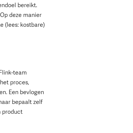
endoel bereikt.
t. Op deze manier
e (lees: kostbare)
Flink-team
 het proces,
gen. Een bevlogen
aar bepaalt zelf
n product