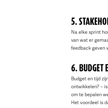
5. STAKEH
Na elke sprint ho
van wat er gemaa
feedback geven wa
6. BUDGET E
Budget en tijd zi
ontwikkelen? – is
om te bepalen wel
Het voordeel is d