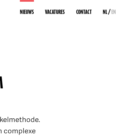
/
NIEUWS
VACATURES
CONTACT
NL
EN
M
kkelmethode.
om complexe