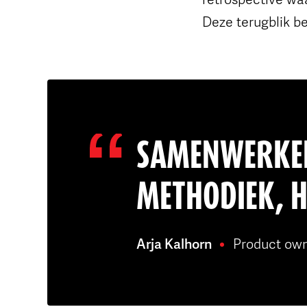
Deze terugblik be
SAMENWERKEN
METHODIEK, HA
Arja Kalhorn
Product ow