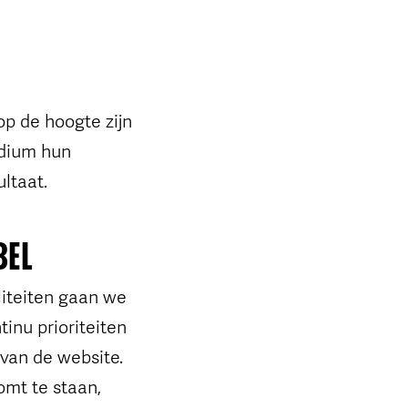
op de hoogte zijn
adium hun
ltaat.
BEL
liteiten gaan we
tinu prioriteiten
 van de website.
omt te staan,