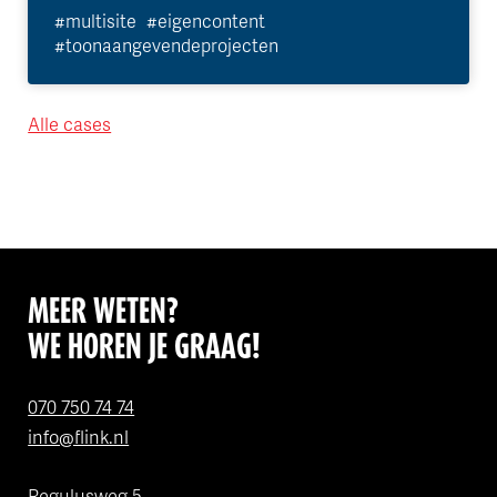
#multisite
#eigencontent
#toonaangevendeprojecten
Alle cases
MEER WETEN?
WE HOREN JE GRAAG!
070 750 74 74
info@flink.nl
Regulusweg 5