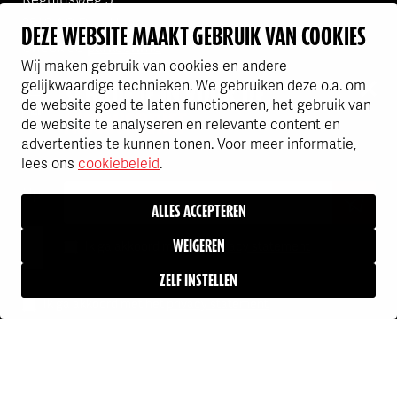
2516 AC Den Haag
DEZE WEBSITE MAAKT GEBRUIK VAN COOKIES
Check de
parkeerinfo
Wij maken gebruik van cookies en andere
gelijkwaardige technieken. We gebruiken deze o.a. om
SCHRIJF JE IN VOOR DE
de website goed te laten functioneren, het gebruik van
Volgens Emerce een van de beste bedrijven in e-business
Flink is een van de FONK150 Best
NIEUWSBRIEF
de website te analyseren en relevante content en
advertenties te kunnen tonen. Voor meer informatie,
lees ons
cookiebeleid
.
Up-to-date blijven? Meld je aan!
ALLES ACCEPTEREN
Ik ga akkoord met het
WEIGEREN
privacy statement
ZELF INSTELLEN
Ik ga akkoord met het
privacy statement