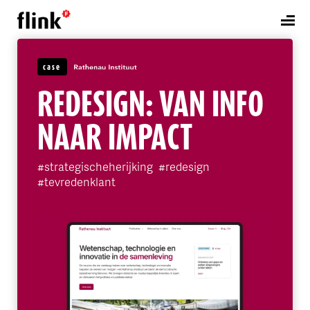
case
REDESIGN: VAN INFO
NAAR IMPACT
#strategischeherijking
#redesign
#tevredenklant