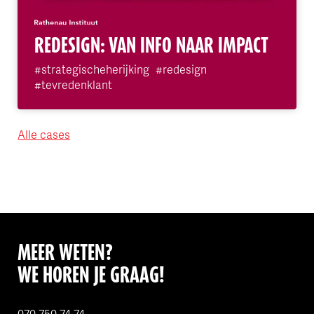
REDESIGN: VAN INFO NAAR IMPACT
#strategischeherijking
#redesign
#tevredenklant
Alle cases
MEER WETEN?
WE HOREN JE GRAAG!
070 750 74 74