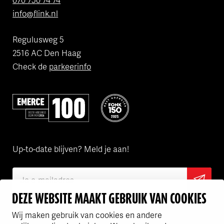
info@flink.nl
Regulusweg 5
2516 AC Den Haag
Check de
parkeerinfo
Volgens Emerce een van de beste bedrijven in e-business
Flink is een van de FONK150 Best
Up-to-date blijven? Meld je aan!
DEZE WEBSITE MAAKT GEBRUIK VAN COOKIES
Ik ga akkoord met het
privacy statement
Wij maken gebruik van cookies en andere