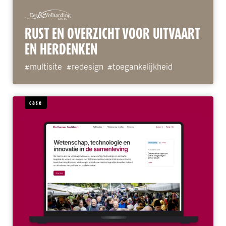
RUST EN OVERZICHT VOOR UITVAART
EN HERDENKEN
#multisite
#redesign
#toegankelijkheid
case