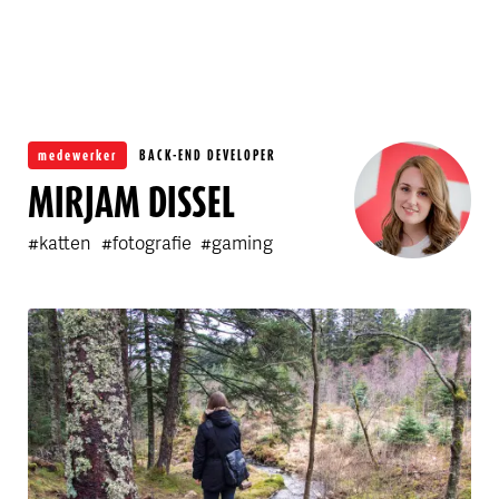
OVER FLINK
medewerker
BACK-END DEVELOPER
MIRJAM DISSEL
#katten
#fotografie
#gaming