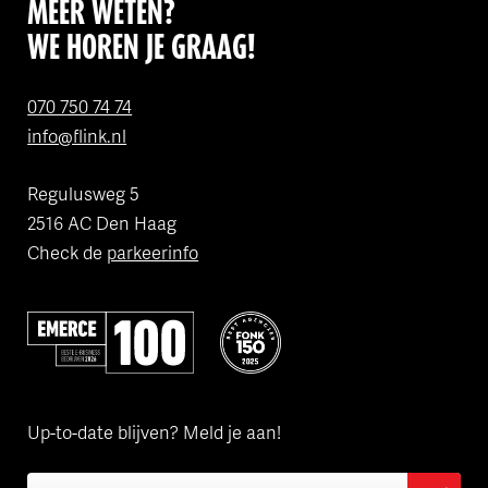
MEER WETEN?
WE HOREN JE GRAAG!
070 750 74 74
info@flink.nl
Regulusweg 5
2516 AC Den Haag
Check de
parkeerinfo
Volgens Emerce een van de beste bedrijven in e-business
Flink is een van de FONK150 Best
Up-to-date blijven? Meld je aan!