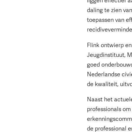
daling te zien va
toepassen van eff
recidiveverminde
Flink ontwierp e
Jeugdinstituut, M
goed onderbouwde 
Nederlandse civie
de kwaliteit, uitv
Naast het actuele
professionals om
erkenningscommis
de professional e