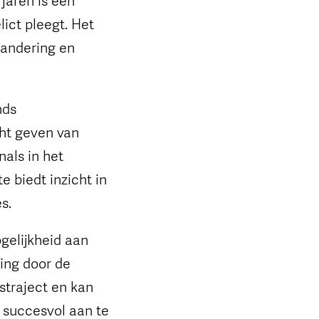
lict pleegt. Het
randering en
nds
cht geven van
nals in het
 biedt inzicht in
s.
gelijkheid aan
ing door de
straject en kan
e succesvol aan te