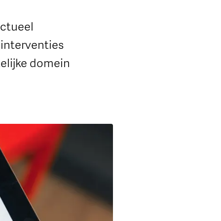
actueel
 interventies
telijke domein