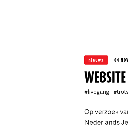
nieuws
04 NO
WEBSITE 
#livegang
#trot
Op verzoek van
Nederlands Jeu