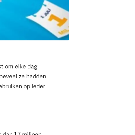
kt om elke dag
 hoeveel ze hadden
ebruiken op ieder
 dan 1,7 miljoen