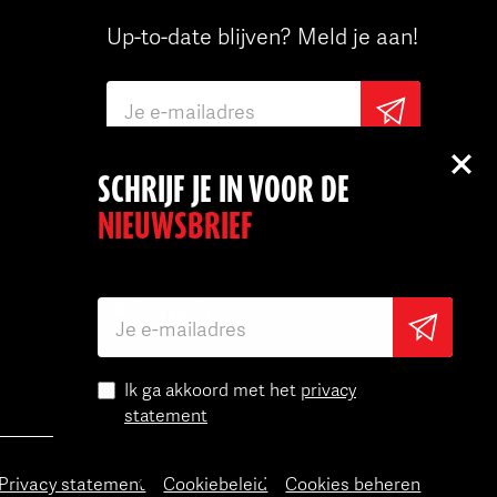
Up-to-date blijven? Meld je aan!
SCHRIJF JE IN VOOR DE
Ik ga akkoord met het
privacy
statement
NIEUWSBRIEF
Ik ga akkoord met het
privacy
statement
Privacy statement
Cookiebeleid
Cookies beheren