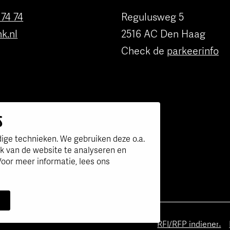
 74 74
Regulusweg 5
nk.nl
2516 AC Den Haag
Check de
parkeerinfo
 in e-business!
e FONK150 Best Agencies van het jaar!
S
ige technieken. We gebruiken deze o.a.
ik van de website te analyseren en
oor meer informatie, lees ons
RFI/RFP indienen