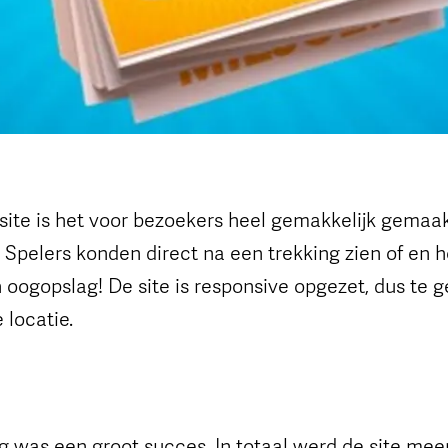
te is het voor bezoekers heel gemakkelijk gemaa
 Spelers konden direct na een trekking zien of en
oogopslag! De site is responsive opgezet, dus te g
 locatie.
 was een groot succes. In totaal werd de site meer