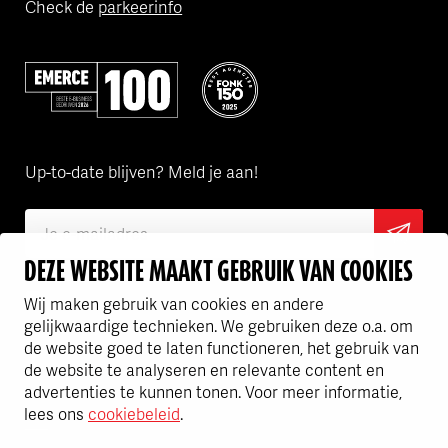
Check de
parkeerinfo
Volgens Emerce een van de beste bedrijven in e-business
Flink is een van de FONK150 Best
Up-to-date blijven? Meld je aan!
DEZE WEBSITE MAAKT GEBRUIK VAN COOKIES
Ik ga akkoord met het
privacy statement
Wij maken gebruik van cookies en andere
gelijkwaardige technieken. We gebruiken deze o.a. om
SCHRIJF JE IN VOOR DE
de website goed te laten functioneren, het gebruik van
NIEUWSBRIEF
de website te analyseren en relevante content en
advertenties te kunnen tonen. Voor meer informatie,
Home
Nieuws
Nieuwe website BoitenLuhrs live
lees ons
cookiebeleid
.