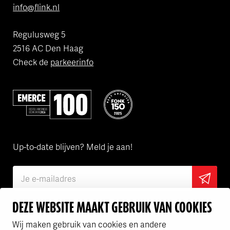
info@flink.nl
Regulusweg 5
2516 AC Den Haag
Check de
parkeerinfo
Volgens Emerce een van de beste bedrijven in e-business
Flink is een van de FONK150 Best
Up-to-date blijven? Meld je aan!
DEZE WEBSITE MAAKT GEBRUIK VAN COOKIES
Ik ga akkoord met het
privacy statement
Wij maken gebruik van cookies en andere