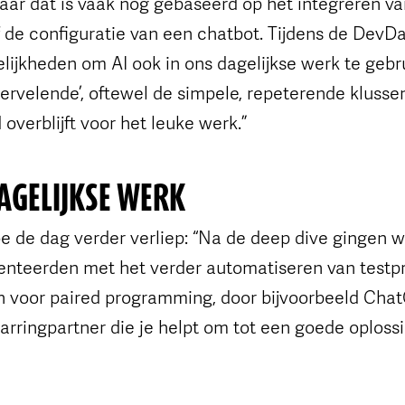
aar dat is vaak nog gebaseerd op het integreren va
f de configuratie van een chatbot. Tijdens de Dev
lijkheden om AI ook in ons dagelijkse werk te gebru
vervelende’, oftewel de simpele, repeterende klusse
 overblijft voor het leuke werk.”
DAGELIJKSE WERK
e de dag verder verliep: “Na de deep dive gingen w
enteerden met het verder automatiseren van testp
en voor paired programming, door bijvoorbeeld Chat
arringpartner die je helpt om tot een goede oploss