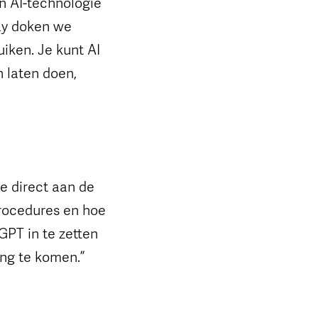
n AI-technologie
Day doken we
iken. Je kunt AI
n laten doen,
e direct aan de
rocedures en hoe
GPT in te zetten
ing te komen.”