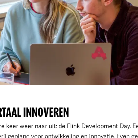
RTAAL INNOVEREN
re keer weer naar uit: de Flink Development Day. E
vrij gepland voor ontwikkeling en innovatie. Even g