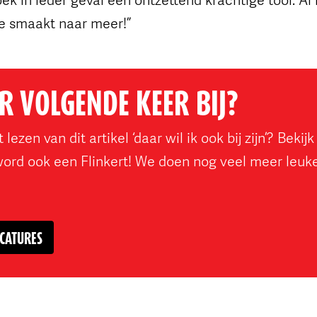
e smaakt naar meer!”
ER VOLGENDE KEER BIJ?
 lezen van dit artikel ‘daar wil ik ook bij zijn’? Beki
word ook een Flinkert! We doen nog veel meer leuk
ACATURES