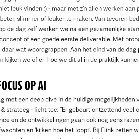
 niet leuk vinden ;) - maar met z’n allen werken aan
, beter, slimmer of leuker te maken. Van tevoren b
p de dag zelf werken we na een gezamenlijke stan
concept of een goede eerste deliverable. Mét brood
n daar wat woordgrappen. Aan het eind van de dag
n kijken we of en hoe we dit al in de praktijk kunnen
FOCUS OP AI
ag met een deep dive in de huidige mogelijkheden v
 & strateeg - licht toe: “Er gebeurt ontzettend veel
igence en de ontwikkelingen gaan ook nog eens razen
achten en ‘kijken hoe het loopt’. Bij Flink zetten w