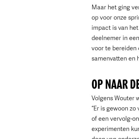
Maar het ging ve
op voor onze spri
impact is van he
deelnemer in een
voor te bereiden
samenvatten en h
OP NAAR D
Volgens Wouter w
“Er is gewoon zo
of een vervolg-on
experimenten kunn
doen van onderzoe