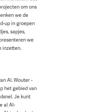
 projecten om ons
edenken we de
d-up in groepen
jes, sapjes,
 presenteren we
 inzetten.
an AI. Wouter -
 op het gebied van
dsnel. Je kunt
e al AI-