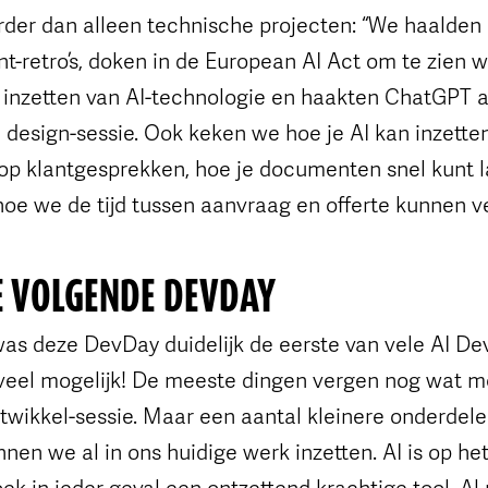
rder dan alleen technische projecten: “We haalden
nt-retro’s, doken in de European AI Act om te zien w
t inzetten van AI-technologie en haakten ChatGPT a
 design-sessie. Ook keken we hoe je AI kan inzette
 op klantgesprekken, hoe je documenten snel kunt 
oe we de tijd tussen aanvraag en offerte kunnen ve
E VOLGENDE DEVDAY
as deze DevDay duidelijk de eerste van vele AI D
 veel mogelijk! De meeste dingen vergen nog wat 
twikkel-sessie. Maar een aantal kleinere onderdel
en we al in ons huidige werk inzetten. AI is op he
k in ieder geval een ontzettend krachtige tool. Al