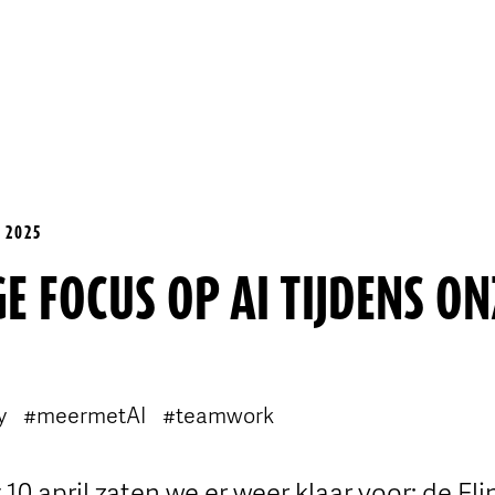
 2025
E FOCUS OP AI TIJDENS ON
y
#meermetAI
#teamwork
0 april zaten we er weer klaar voor: de Fli