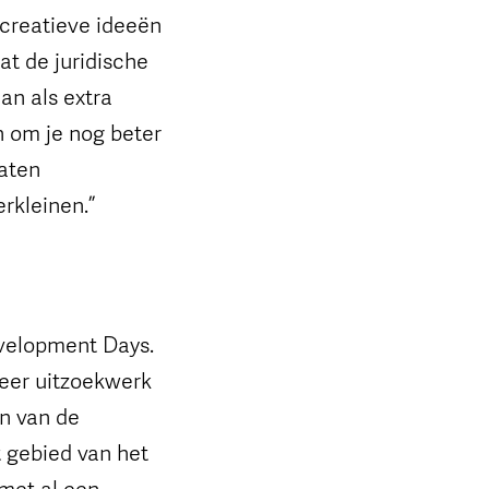
 creatieve ideeën
at de juridische
an als extra
n om je nog beter
laten
rkleinen.”
evelopment Days.
meer uitzoekwerk
en van de
t gebied van het
 met al een