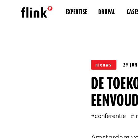
EXPERTISE
DRUPAL
CASE
nieuws
29 JUN
DE TOEKO
EENVOUD
#conferentie
#i
Amsterdam vor