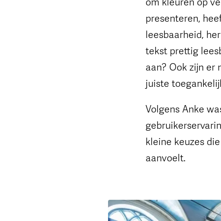
om kleuren op ve
presenteren, hee
leesbaarheid, he
tekst prettig le
aan? Ook zijn er
juiste toegankeli
Volgens Anke was
gebruikerservari
kleine keuzes die
aanvoelt.