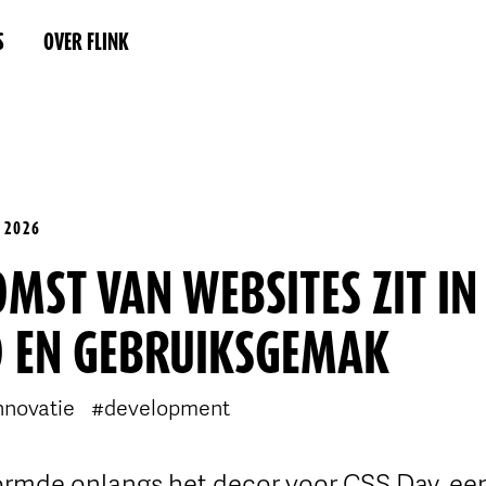
S
OVER FLINK
 2026
MST VAN WEBSITES ZIT IN
 EN GEBRUIKSGEMAK
nnovatie
#development
mde onlangs het decor voor CSS Day, ee