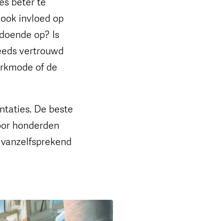
es beter te
ook invloed op
ldoende op? Is
teeds vertrouwd
arkmode of de
ntaties. De beste
door honderden
n vanzelfsprekend