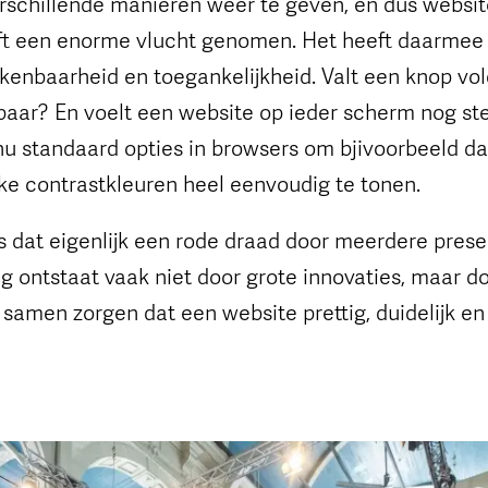
rschillende manieren weer te geven, en dus websit
ft een enorme vlucht genomen. Het heeft daarmee 
rkenbaarheid en toegankelijkheid. Valt een knop vo
esbaar? En voelt een website op ieder scherm nog s
 nu standaard opties in browsers om bjivoorbeeld d
jke contrastkleuren heel eenvoudig te tonen.
 dat eigenlijk een rode draad door meerdere prese
ng ontstaat vaak niet door grote innovaties, maar 
 samen zorgen dat een website prettig, duidelijk e