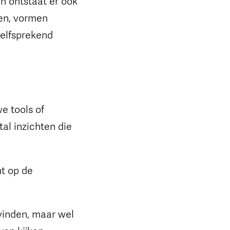
n ontstaat er ook
len, vormen
zelfsprekend
e tools of
l inzichten die
ht op de
svinden, maar wel