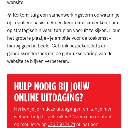
website.
💡 Kortom: tuig een samenwerkingsvorm op waarin je
op reguliere basis met een kernteam samenkomt om
op strategisch niveau terug en vooruit te kijken. Houd
het grotere plaatje - je ambitie voor de toekomst -
hierbij goed in beeld. Gebruik bezoekersdata en
gebruiksonderzoek om de gebruikservaring van de
website te blijven verbeteren.
HULP NODIG BIJ JOUW
ONLINE UITDAGING?
Herken je je in deze uitdagingen en kun je hier
wel wat hulp bij gebruiken? Neem dan contact
op met Jorry
op
070 750 74 74
of laat
een