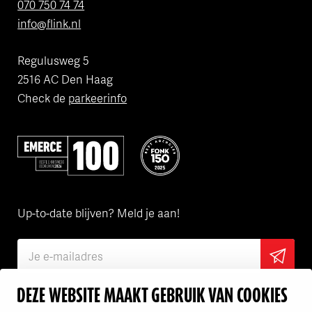
070 750 74 74
info@flink.nl
Regulusweg 5
2516 AC Den Haag
Check de
parkeerinfo
Volgens Emerce een van de beste bedrijven in e-business
Flink is een van de FONK150 Best
Up-to-date blijven? Meld je aan!
DEZE WEBSITE MAAKT GEBRUIK VAN COOKIES
Ik ga akkoord met het
privacy statement