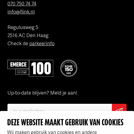
070 750 74 74
info@flink.nl
Regulusweg 5
2516 AC Den Haag
Check de
parkeerinfo
Volgens Emerce een van de beste bedrijven in e-business
Flink is een van de FONK150 Best
Up-to-date blijven? Meld je aan!
DEZE WEBSITE MAAKT GEBRUIK VAN COOKIES
Ik ga akkoord met het
privacy statement
Wij maken gebruik van cookies en andere