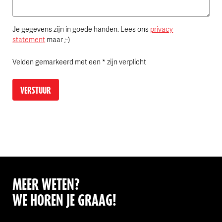
Je gegevens zijn in goede handen. Lees ons
privacy
statement
maar ;-)
Velden gemarkeerd met een * zijn verplicht
Laat
dit
veld
leeg
MEER WETEN?
WE HOREN JE GRAAG!